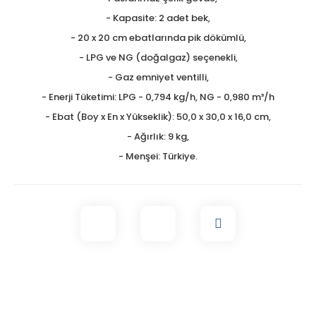
- Kapasite: 2 adet bek,
- 20 x 20 cm ebatlarında pik dökümlü,
- LPG ve NG (doğalgaz) seçenekli,
- Gaz emniyet ventilli,
- Enerji Tüketimi: LPG - 0,794 kg/h, NG - 0,980 m³/h
- Ebat (Boy x En x Yükseklik): 50,0 x 30,0 x 16,0 cm,
- Ağırlık: 9 kg,
- Menşei: Türkiye.