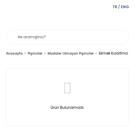
TR
/
ENG
Ekmek Kızartma Mak
Anasayfa
Pişiriciler
Modüler Olmayan Pişiriciler
Ürün Bulunamadı.