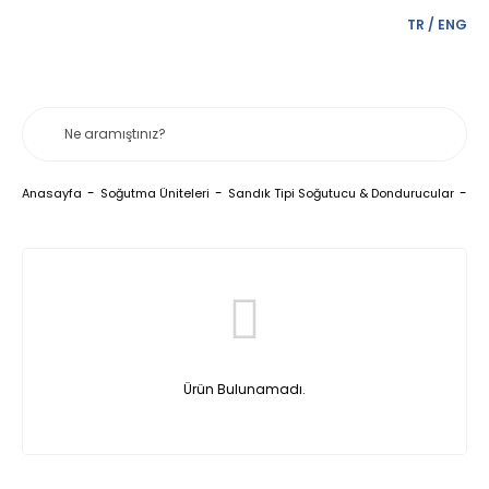
TR
/
ENG
Üs
Anasayfa
Soğutma Üniteleri
Sandık Tipi Soğutucu & Dondurucular
Ürün Bulunamadı.