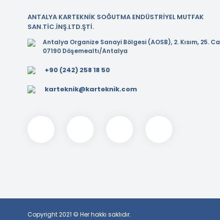
ANTALYA KARTEKNİK SOĞUTMA ENDÜSTRİYEL MUTFAK
SAN.TİC.İNŞ.LTD.ŞTİ.
Antalya Organize Sanayi Bölgesi (AOSB), 2. Kısım, 25. Ca
07190 Döşemealtı/Antalya
+90 (242) 258 18 50
karteknik@karteknik.com
Copyright 2021 © Her hakkı saklıdır.