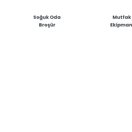
Soğuk Oda
Mutfak
Broşür
Ekipmanl