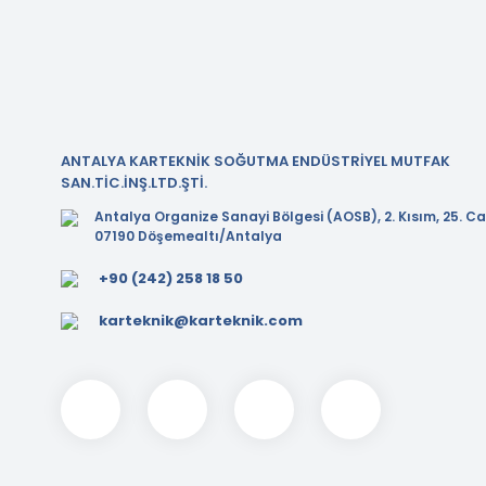
ANTALYA KARTEKNİK SOĞUTMA ENDÜSTRİYEL MUTFAK
SAN.TİC.İNŞ.LTD.ŞTİ.
Antalya Organize Sanayi Bölgesi (AOSB), 2. Kısım, 25. Ca
07190 Döşemealtı/Antalya
+90 (242) 258 18 50
karteknik@karteknik.com