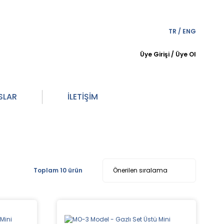
TR
/
ENG
Üye Girişi
/
Üye Ol
SLAR
İLETİŞİM
Toplam 10 ürün