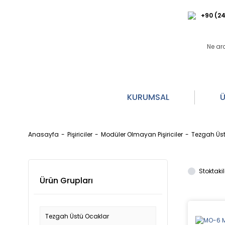
+90 (24
KURUMSAL
Ü
Anasayfa
Pişiriciler
Modüler Olmayan Pişiriciler
Tezgah Üst
Stoktakil
Ürün Grupları
Tezgah Üstü Ocaklar