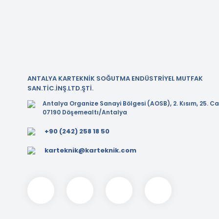
ANTALYA KARTEKNİK SOĞUTMA ENDÜSTRİYEL MUTFAK
SAN.TİC.İNŞ.LTD.ŞTİ.
Antalya Organize Sanayi Bölgesi (AOSB), 2. Kısım, 25. Ca
07190 Döşemealtı/Antalya
+90 (242) 258 18 50
karteknik@karteknik.com