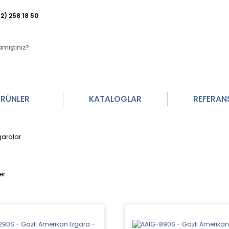
2) 258 18 50
RÜNLER
KATALOGLAR
REFERAN
garalar
er