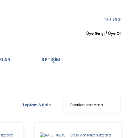
TR
/
ENG
Üye Girişi
/
Üye Ol
SLAR
İLETİŞİM
Toplam 6 ürün