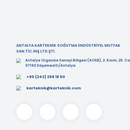
ANTALYA KARTEKNİK SOĞUTMA ENDÜSTRİYEL MUTFAK
SAN.TİC.İNŞ.LTD.ŞTİ.
Antalya Organize Sanayi Bölgesi (AOSB), 2. Kısım, 25. Ca
07190 Döşemealtı/Antalya
+90 (242) 258 18 50
karteknik@karteknik.com