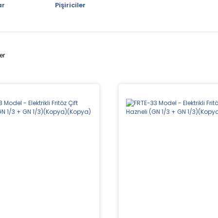
ar
Pişiriciler
er