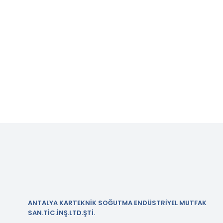
ANTALYA KARTEKNİK SOĞUTMA ENDÜSTRİYEL MUTFAK
SAN.TİC.İNŞ.LTD.ŞTİ.