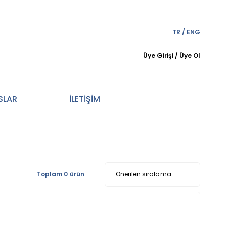
TR
/
ENG
Üye Girişi
/
Üye Ol
SLAR
İLETİŞİM
Toplam 0 ürün