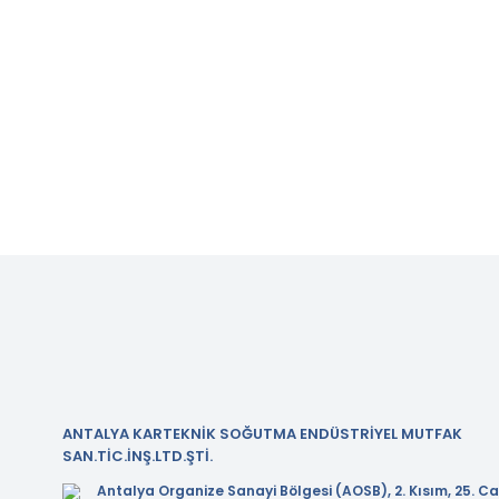
ANTALYA KARTEKNİK SOĞUTMA ENDÜSTRİYEL MUTFAK
SAN.TİC.İNŞ.LTD.ŞTİ.
Antalya Organize Sanayi Bölgesi (AOSB), 2. Kısım, 25. Ca