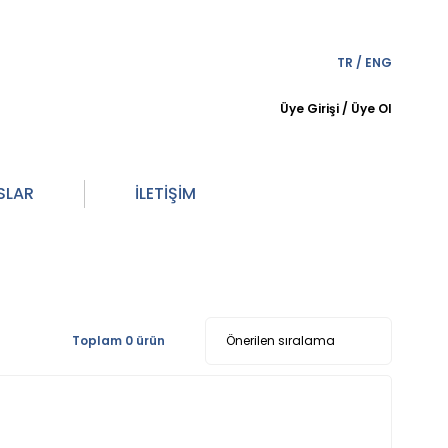
TR
/
ENG
Üye Girişi
/
Üye Ol
SLAR
İLETİŞİM
Toplam 0 ürün