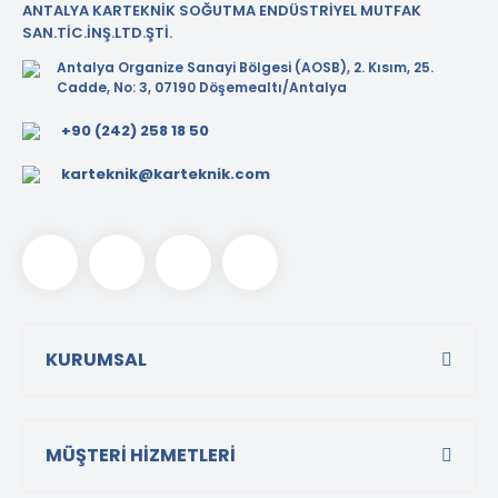
ANTALYA KARTEKNİK SOĞUTMA ENDÜSTRİYEL MUTFAK
Tezgah Üstü GN Fritözl
SAN.TİC.İNŞ.LTD.ŞTİ.
Antalya Organize Sanayi Bölgesi (AOSB), 2. Kısım, 25.
Tezgah Üstü Izgaralar
Cadde, No: 3, 07190 Döşemealtı/Antalya
Tezgah Üstü Ocaklar
+90 (242) 258 18 50
Tost Makineleri
karteknik@karteknik.com
Waffle Makineleri
Yer Ocakları
KURUMSAL
MÜŞTERİ HİZMETLERİ