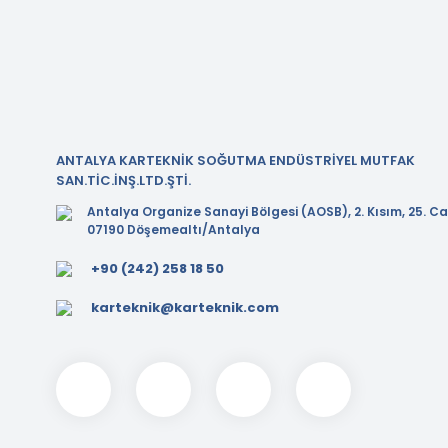
ANTALYA KARTEKNİK SOĞUTMA ENDÜSTRİYEL MUTFAK
SAN.TİC.İNŞ.LTD.ŞTİ.
Antalya Organize Sanayi Bölgesi (AOSB), 2. Kısım, 25. Ca
07190 Döşemealtı/Antalya
+90 (242) 258 18 50
karteknik@karteknik.com