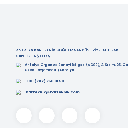
ANTALYA KARTEKNİK SOĞUTMA ENDÜSTRİYEL MUTFAK
SAN.TİC.İNŞ.LTD.ŞTİ.
Antalya Organize Sanayi Bölgesi (AOSB), 2. Kısım, 25. Ca
07190 Döşemealtı/Antalya
+90 (242) 258 18 50
karteknik@karteknik.com