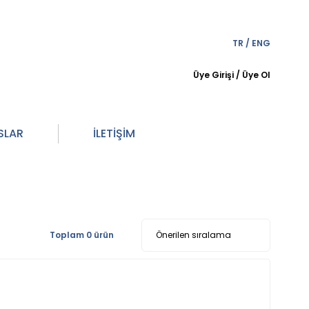
TR
/
ENG
Üye Girişi
/
Üye Ol
SLAR
İLETİŞİM
Toplam 0 ürün