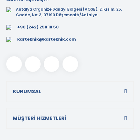
Tezgah Üstü GN Fritözl
Antalya Organize Sanayi Bölgesi (AOSB), 2. Kısım, 25.
Cadde, No: 3, 07190 Döşemealtı/Antalya
Tezgah Üstü Izgaralar
+90 (242) 258 18 50
Tezgah Üstü Ocaklar
karteknik@karteknik.com
Tost Makineleri
Waffle Makineleri
Yer Ocakları
KURUMSAL
MÜŞTERİ HİZMETLERİ