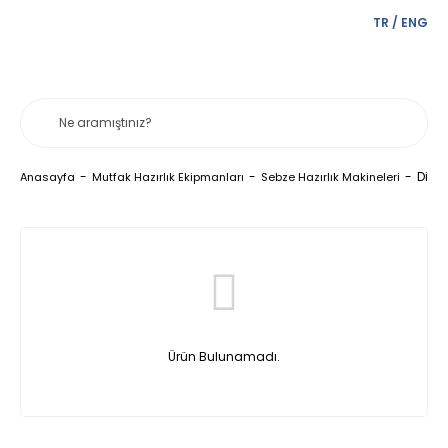
TR
/
ENG
Diskl
Anasayfa
Mutfak Hazırlık Ekipmanları
Sebze Hazırlık Makineleri
Ürün Bulunamadı.