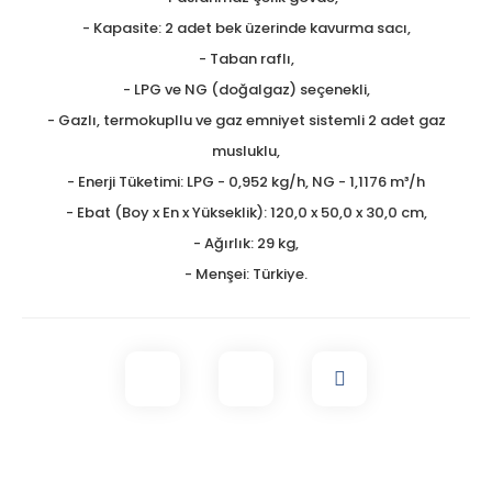
- Kapasite: 2 adet bek üzerinde kavurma sacı,
- Taban raflı,
- LPG ve NG (doğalgaz) seçenekli,
- Gazlı, termokupllu ve gaz emniyet sistemli 2 adet gaz
musluklu,
- Enerji Tüketimi: LPG - 0,952 kg/h, NG - 1,1176 m³/h
- Ebat (Boy x En x Yükseklik): 120,0 x 50,0 x 30,0 cm,
- Ağırlık: 29 kg,
- Menşei: Türkiye.