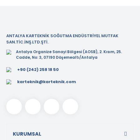
ANTALYA KARTEKNİK SOĞUTMA ENDÜSTRİYEL MUTFAK
SAN.TİC.İNŞ.LTD.ŞTİ.
Antalya Organize Sanayi Bölgesi (AOSB), 2. Kısım, 25.
Cadde, No: 3, 07190 Döşemealtı/Antalya
+90 (242) 258 18 50
karteknik@karteknik.com
KURUMSAL