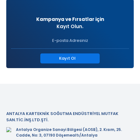
Kampanya ve Fırsatlar için
Kayıt Olun.
Kayıt Ol
ANTALYA KARTEKNİK SOĞUTMA ENDÜSTRİYEL MUTFAK
SAN.TİC.İNŞ.LTD.ŞTİ.
Antalya Organize Sanayi Bölgesi (AOSB), 2. Kısım, 25.
Cadde, No: 3, 07190 Döşemealtı/Antalya