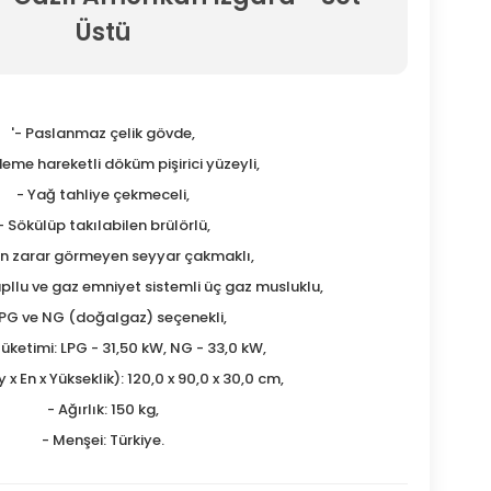
Üstü
'- Paslanmaz çelik gövde,
ademe hareketli döküm pişirici yüzeyli,
- Yağ tahliye çekmeceli,
- Sökülüp takılabilen brülörlü,
an zarar görmeyen seyyar çakmaklı,
pllu ve gaz emniyet sistemli üç gaz musluklu,
LPG ve NG (doğalgaz) seçenekli,
 Tüketimi: LPG - 31,50 kW, NG - 33,0 kW,
 x En x Yükseklik): 120,0 x 90,0 x 30,0 cm,
- Ağırlık: 150 kg,
- Menşei: Türkiye.