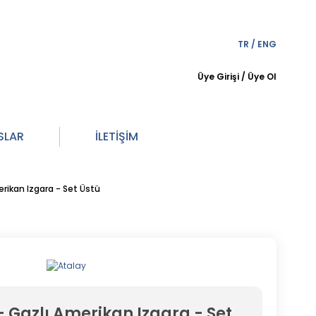
TR
/
ENG
Üye Girişi
/
Üye Ol
SLAR
İLETİŞİM
rikan Izgara - Set Üstü
 Gazlı Amerikan Izgara - Set