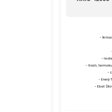
- İki k
- Isıd
- Gazlı, termoku
- 
- Enerji
- Ebat (Boy