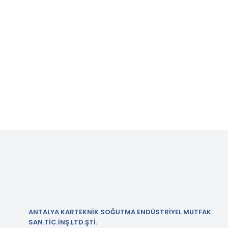
ANTALYA KARTEKNİK SOĞUTMA ENDÜSTRİYEL MUTFAK
SAN.TİC.İNŞ.LTD.ŞTİ.