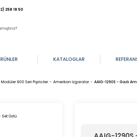
2) 258 18 50
RÜNLER
KATALOGLAR
REFERAN
Modüler 900 Seri Pişiriciler
Amerikan Izgaralar
AAIG-1290S - Gazlı Ame
AAIG-1290S -