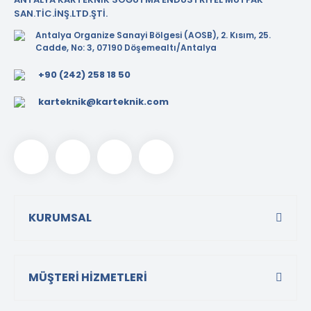
SAN.TİC.İNŞ.LTD.ŞTİ.
Antalya Organize Sanayi Bölgesi (AOSB), 2. Kısım, 25.
Cadde, No: 3, 07190 Döşemealtı/Antalya
+90 (242) 258 18 50
karteknik@karteknik.com
KURUMSAL
MÜŞTERİ HİZMETLERİ