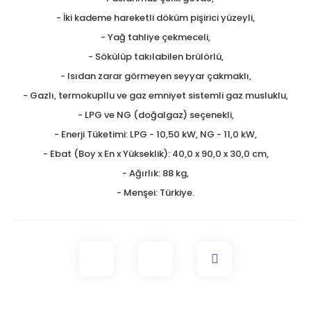
- İki kademe hareketli döküm pişirici yüzeyli,
- Yağ tahliye çekmeceli,
- Sökülüp takılabilen brülörlü,
- Isıdan zarar görmeyen seyyar çakmaklı,
- Gazlı, termokupllu ve gaz emniyet sistemli gaz musluklu,
- LPG ve NG (doğalgaz) seçenekli,
- Enerji Tüketimi: LPG - 10,50 kW, NG - 11,0 kW,
- Ebat (Boy x En x Yükseklik): 40,0 x 90,0 x 30,0 cm,
- Ağırlık: 88 kg,
- Menşei: Türkiye.