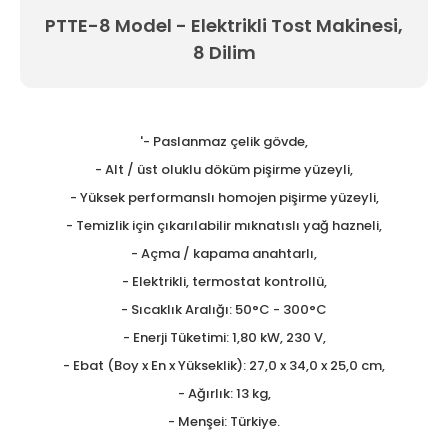
PTTE-8 Model - Elektrikli Tost Makinesi,
Tezgah Üstü GN Fritözl
8 Dilim
Tezgah Üstü Izgaralar
Tezgah Üstü Ocaklar
'- Paslanmaz çelik gövde,
Tost Makineleri
- Alt / üst oluklu döküm pişirme yüzeyli,
Waffle Makineleri
- Yüksek performanslı homojen pişirme yüzeyli,
- Temizlik için çıkarılabilir mıknatıslı yağ hazneli,
Yer Ocakları
- Açma / kapama anahtarlı,
- Elektrikli, termostat kontrollü,
- Sıcaklık Aralığı: 50°C - 300°C
- Enerji Tüketimi: 1,80 kW, 230 V,
- Ebat (Boy x En x Yükseklik): 27,0 x 34,0 x 25,0 cm,
- Ağırlık: 13 kg,
- Menşei: Türkiye.