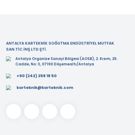
ANTALYA KARTEKNİK SOĞUTMA ENDÜSTRİYEL MUTFAK
SAN.TİC.İNŞ.LTD.ŞTİ.
Antalya Organize Sanayi Bölgesi (AOSB), 2. Kısım, 25.
Cadde, No: 3, 07190 Döşemealtı/Antalya
+90 (242) 258 18 50
karteknik@karteknik.com