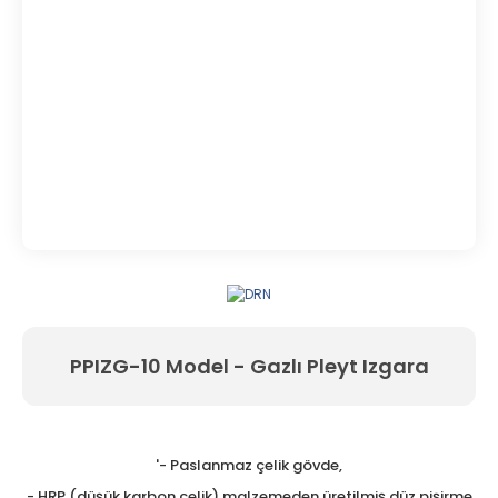
PPIZG-10 Model - Gazlı Pleyt Izgara
'- Paslanmaz çelik gövde,
- HRP (düşük karbon çelik) malzemeden üretilmiş düz pişirme