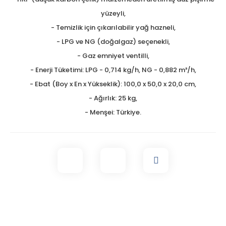
yüzeyli,
- Temizlik için çıkarılabilir yağ hazneli,
- LPG ve NG (doğalgaz) seçenekli,
- Gaz emniyet ventilli,
- Enerji Tüketimi: LPG - 0,714 kg/h, NG - 0,882 m³/h,
- Ebat (Boy x En x Yükseklik): 100,0 x 50,0 x 20,0 cm,
- Ağırlık: 25 kg,
- Menşei: Türkiye.