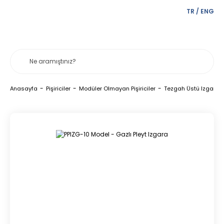
TR
/
ENG
Anasayfa
Pişiriciler
Modüler Olmayan Pişiriciler
Tezgah Üstü Izgarala