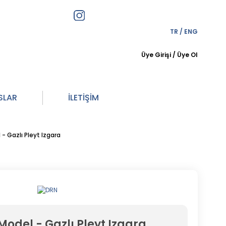
TR
/
ENG
Üye Girişi
/
Üye Ol
SLAR
İLETİŞİM
- Gazlı Pleyt Izgara
Model - Gazlı Pleyt Izgara