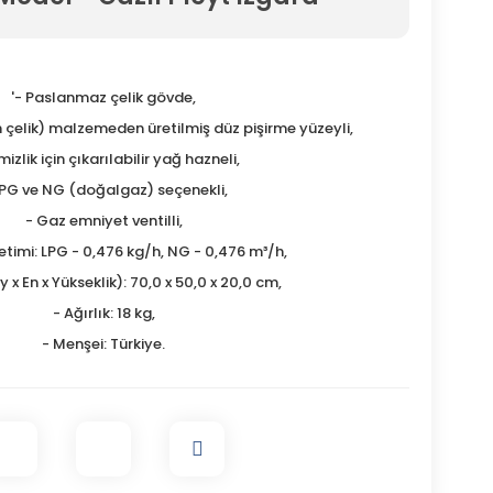
'- Paslanmaz çelik gövde,
 çelik) malzemeden üretilmiş düz pişirme yüzeyli,
izlik için çıkarılabilir yağ hazneli,
LPG ve NG (doğalgaz) seçenekli,
- Gaz emniyet ventilli,
ketimi: LPG - 0,476 kg/h, NG - 0,476 m³/h,
 x En x Yükseklik): 70,0 x 50,0 x 20,0 cm,
- Ağırlık: 18 kg,
- Menşei: Türkiye.