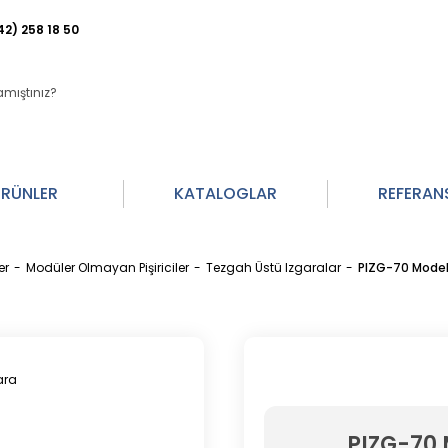
42) 258 18 50
RÜNLER
KATALOGLAR
REFERAN
er
Modüler Olmayan Pişiriciler
Tezgah Üstü Izgaralar
PIZG-70 Model 
PIZG-70 