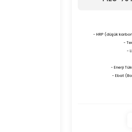
- HRP (düşük karbon
- Tem
- 
- Enerji Tü
- Ebat (Boy