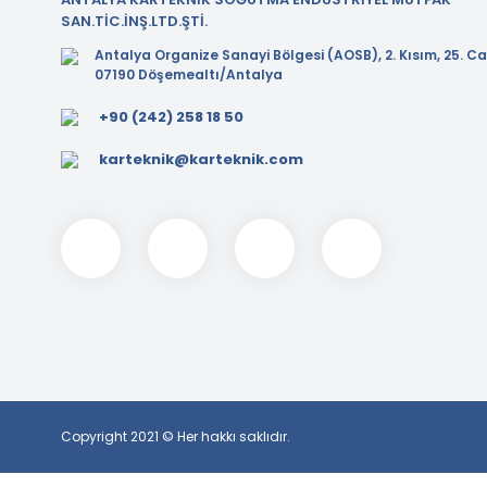
SAN.TİC.İNŞ.LTD.ŞTİ.
Antalya Organize Sanayi Bölgesi (AOSB), 2. Kısım, 25. Ca
07190 Döşemealtı/Antalya
+90 (242) 258 18 50
karteknik@karteknik.com
Copyright 2021 © Her hakkı saklıdır.