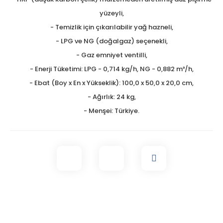
yüzeyli,
- Temizlik için çıkarılabilir yağ hazneli,
- LPG ve NG (doğalgaz) seçenekli,
- Gaz emniyet ventilli,
- Enerji Tüketimi: LPG - 0,714 kg/h, NG - 0,882 m³/h,
- Ebat (Boy x En x Yükseklik): 100,0 x 50,0 x 20,0 cm,
- Ağırlık: 24 kg,
- Menşei: Türkiye.