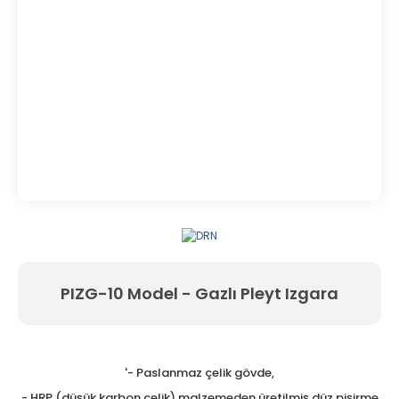
PIZG-10 Model - Gazlı Pleyt Izgara
'- Paslanmaz çelik gövde,
- HRP (düşük karbon çelik) malzemeden üretilmiş düz pişirme