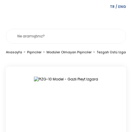
TR
/
ENG
Anasayfa
Pişiriciler
Modüler Olmayan Pişiriciler
Tezgah Üstü Izgarala