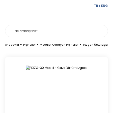
TR
/
ENG
Anasayfa
Pişiriciler
Modüler Olmayan Pişiriciler
Tezgah Üstü Izgarala