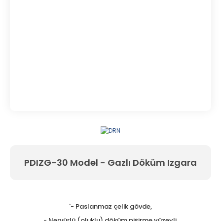
PDIZG-30 Model - Gazlı Döküm Izgara
'- Paslanmaz çelik gövde,
- Nervürlü (oluklu) döküm pişirme yüzeyli,