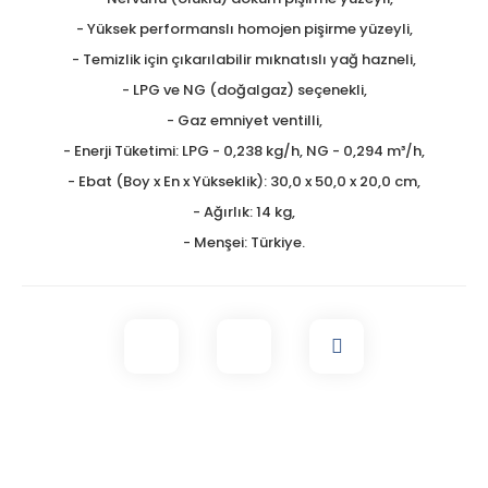
- Yüksek performanslı homojen pişirme yüzeyli,
- Temizlik için çıkarılabilir mıknatıslı yağ hazneli,
- LPG ve NG (doğalgaz) seçenekli,
- Gaz emniyet ventilli,
- Enerji Tüketimi: LPG - 0,238 kg/h, NG - 0,294 m³/h,
- Ebat (Boy x En x Yükseklik): 30,0 x 50,0 x 20,0 cm,
- Ağırlık: 14 kg,
- Menşei: Türkiye.