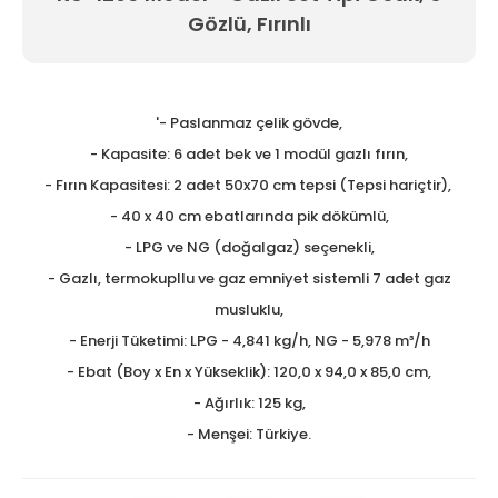
Gözlü, Fırınlı
Tezgah Üstü GN Fritözl
Tezgah Üstü Izgaralar
Tezgah Üstü Ocaklar
'- Paslanmaz çelik gövde,
- Kapasite: 6 adet bek ve 1 modül gazlı fırın,
Tost Makineleri
- Fırın Kapasitesi: 2 adet 50x70 cm tepsi (Tepsi hariçtir),
Waffle Makineleri
- 40 x 40 cm ebatlarında pik dökümlü,
- LPG ve NG (doğalgaz) seçenekli,
Yer Ocakları
- Gazlı, termokupllu ve gaz emniyet sistemli 7 adet gaz
musluklu,
- Enerji Tüketimi: LPG - 4,841 kg/h, NG - 5,978 m³/h
- Ebat (Boy x En x Yükseklik): 120,0 x 94,0 x 85,0 cm,
- Ağırlık: 125 kg,
- Menşei: Türkiye.