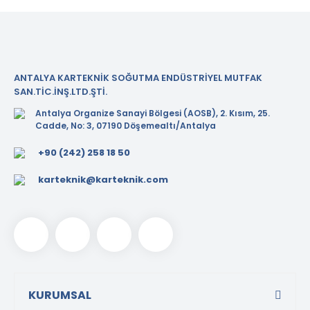
ANTALYA KARTEKNİK SOĞUTMA ENDÜSTRİYEL MUTFAK
SAN.TİC.İNŞ.LTD.ŞTİ.
Antalya Organize Sanayi Bölgesi (AOSB), 2. Kısım, 25.
Cadde, No: 3, 07190 Döşemealtı/Antalya
+90 (242) 258 18 50
karteknik@karteknik.com
KURUMSAL