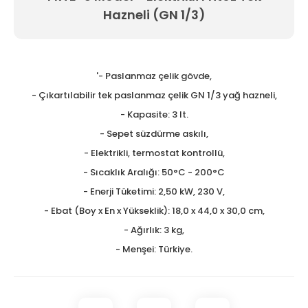
Hazneli (GN 1/3)
Tezgah Üstü GN Fritözl
Tezgah Üstü Izgaralar
Tezgah Üstü Ocaklar
'- Paslanmaz çelik gövde,
- Çıkartılabilir tek paslanmaz çelik GN 1/3 yağ hazneli,
Tost Makineleri
- Kapasite: 3 lt.
Waffle Makineleri
- Sepet süzdürme askılı,
- Elektrikli, termostat kontrollü,
Yer Ocakları
- Sıcaklık Aralığı: 50°C - 200°C
- Enerji Tüketimi: 2,50 kW, 230 V,
- Ebat (Boy x En x Yükseklik): 18,0 x 44,0 x 30,0 cm,
- Ağırlık: 3 kg,
- Menşei: Türkiye.