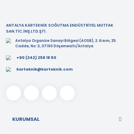
ANTALYA KARTEKNİK SOĞUTMA ENDÜSTRİYEL MUTFAK
SAN.TİC.İNŞ.LTD.ŞTİ.
Antalya Organize Sanayi Bölgesi (AOSB), 2. Kısım, 25.
Cadde, No: 3, 07190 Döşemealtı/Antalya
+90 (242) 258 18 50
karteknik@karteknik.com
KURUMSAL