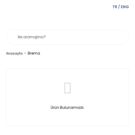
TR
/
ENG
Brema
Anasayfa
Ürün Bulunamadı.