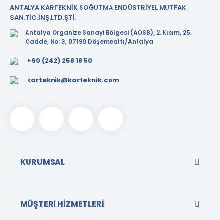
ANTALYA KARTEKNİK SOĞUTMA ENDÜSTRİYEL MUTFAK
Tezgah Üstü GN Fritözl
SAN.TİC.İNŞ.LTD.ŞTİ.
Antalya Organize Sanayi Bölgesi (AOSB), 2. Kısım, 25.
Tezgah Üstü Izgaralar
Cadde, No: 3, 07190 Döşemealtı/Antalya
Tezgah Üstü Ocaklar
+90 (242) 258 18 50
Tost Makineleri
karteknik@karteknik.com
Waffle Makineleri
Yer Ocakları
KURUMSAL
MÜŞTERİ HİZMETLERİ