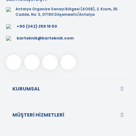
Tezgah Üstü GN Fritözl
Antalya Organize Sanayi Bölgesi (AOSB), 2. Kısım, 25.
Cadde, No: 3, 07190 Döşemealtı/Antalya
Tezgah Üstü Izgaralar
+90 (242) 258 18 50
Tezgah Üstü Ocaklar
karteknik@karteknik.com
Tost Makineleri
Waffle Makineleri
Yer Ocakları
KURUMSAL
MÜŞTERİ HİZMETLERİ