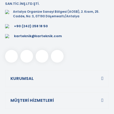
SAN.TİC.İNŞ.LTD.ŞTİ.
Antalya Organize Sanayi Bölgesi (AOSB), 2. Kısım, 25.
Cadde, No: 3, 07190 Döşemealtı/Antalya
+90 (242) 258 18 50
karteknik@karteknik.com
KURUMSAL
MÜŞTERİ HİZMETLERİ