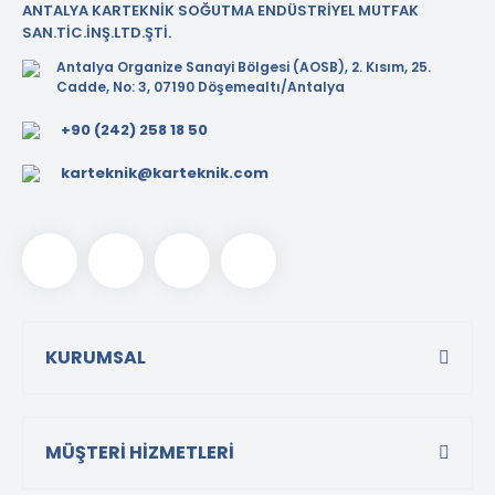
ANTALYA KARTEKNİK SOĞUTMA ENDÜSTRİYEL MUTFAK
SAN.TİC.İNŞ.LTD.ŞTİ.
Antalya Organize Sanayi Bölgesi (AOSB), 2. Kısım, 25.
Cadde, No: 3, 07190 Döşemealtı/Antalya
+90 (242) 258 18 50
karteknik@karteknik.com
KURUMSAL
MÜŞTERİ HİZMETLERİ