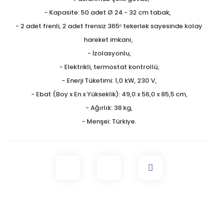
- Kapasite: 50 adet Ø 24 - 32 cm tabak,
- 2 adet frenli, 2 adet frensiz 365ᵒ tekerlek sayesinde kolay
hareket imkanı,
- İzolasyonlu,
- Elektrikli, termostat kontrollü,
- Enerji Tüketimi: 1,0 kW, 230 V,
- Ebat (Boy x En x Yükseklik): 49,0 x 56,0 x 85,5 cm,
- Ağırlık: 38 kg,
- Menşei: Türkiye.