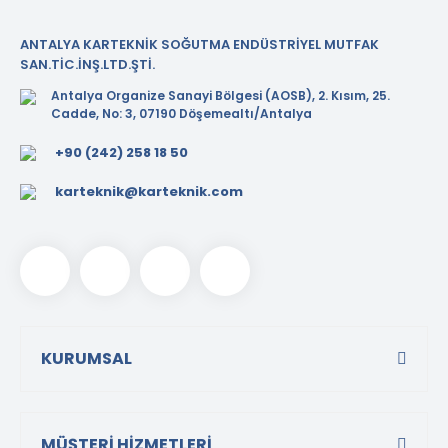
ANTALYA KARTEKNİK SOĞUTMA ENDÜSTRİYEL MUTFAK
SAN.TİC.İNŞ.LTD.ŞTİ.
Antalya Organize Sanayi Bölgesi (AOSB), 2. Kısım, 25.
Cadde, No: 3, 07190 Döşemealtı/Antalya
+90 (242) 258 18 50
karteknik@karteknik.com
KURUMSAL
MÜŞTERİ HİZMETLERİ