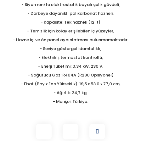
- Siyah renkte elektrostatik boyalı çelik gövdeli,
- Darbeye dayanıklı polikarbonat hazneli,
- Kapasite: Tek hazneli (12 lt)
- Temizlik için kolay erişilebilen iç yüzeyler,
- Hazne içi ve ön panel aydınlatması bulunmamaktadır.
- Seviye göstergeli damlalıklı,
- Elektrikli, termostat kontrollü,
- Enerji Tüketimi: 0,34 kW, 230 V,
- Soğutucu Gaz: R404A (R290 Opsiyonel)
- Ebat (Boy x En x Yükseklik): 19,5 x 53,0 x 77,0 cm,
- Ağırlık: 24,7 kg,
- Menşei: Türkiye.