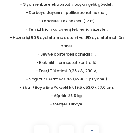
- Siyah renkte elektrostatik boyalı çelik gövdeli,
- Darbeye dayanıklı polikarbonat hazneli,
- Kapasite: Tek hazneli (12 lt)
- Temizlik için kolay erişilebilen iç yüzeyler,
- Hazne içi RGB aydınlatma sistemi ve LED aydınlatmalı ön
panel,
- Seviye göstergeli damlalıklı,
- Elektrikli, termostat kontrollü,
- Enerji Tüketimi: 0,35 kW, 230 V,
- Soğutucu Gaz: R404A (R290 Opsiyonel)
- Ebat (Boy x En x Yükseklik): 19,5 x 53,0 x 77,0 cm,
- Ağırlık: 25,5 kg,
- Menşei: Türkiye.