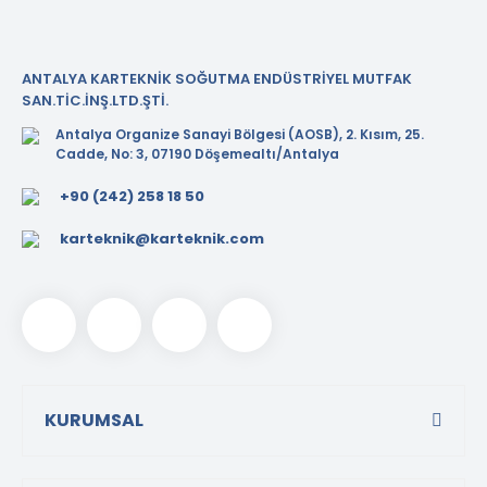
ANTALYA KARTEKNİK SOĞUTMA ENDÜSTRİYEL MUTFAK
SAN.TİC.İNŞ.LTD.ŞTİ.
Antalya Organize Sanayi Bölgesi (AOSB), 2. Kısım, 25.
Cadde, No: 3, 07190 Döşemealtı/Antalya
+90 (242) 258 18 50
karteknik@karteknik.com
KURUMSAL