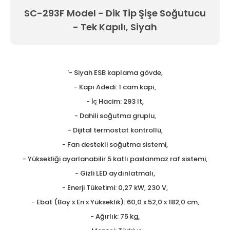
SC-293F Model - Dik Tip Şişe Soğutucu
Tezgah Üstü GN Fritözl
- Tek Kapılı, Siyah
Tezgah Üstü Izgaralar
Tezgah Üstü Ocaklar
'- Siyah ESB kaplama gövde,
Tost Makineleri
- Kapı Adedi: 1 cam kapı,
Waffle Makineleri
- İç Hacim: 293 lt,
- Dahili soğutma gruplu,
Yer Ocakları
- Dijital termostat kontrollü,
- Fan destekli soğutma sistemi,
- Yüksekliği ayarlanabilir 5 katlı paslanmaz raf sistemi,
- Gizli LED aydınlatmalı,
- Enerji Tüketimi: 0,27 kW, 230 V,
- Ebat (Boy x En x Yükseklik): 60,0 x 52,0 x 182,0 cm,
- Ağırlık: 75 kg,