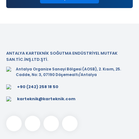
ANTALYA KARTEKNİK SOĞUTMA ENDÜSTRİYEL MUTFAK
SAN.TİC.İNŞ.LTD.ŞTİ.
Antalya Organize Sanayi Bölgesi (AOSB), 2. Kısım, 25.
Cadde, No: 3, 07190 Döşemealtı/Antalya
+90 (242) 258 18 50
karteknik@karteknik.com