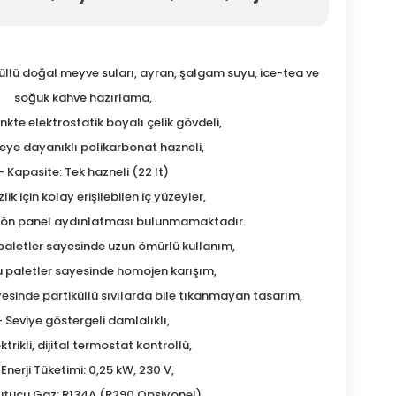
iküllü doğal meyve suları, ayran, şalgam suyu, ice-tea ve
soğuk kahve hazırlama,
enkte elektrostatik boyalı çelik gövdeli,
eye dayanıklı polikarbonat hazneli,
- Kapasite: Tek hazneli (22 lt)
lik için kolay erişilebilen iç yüzeyler,
ve ön panel aydınlatması bulunmamaktadır.
paletler sayesinde uzun ömürlü kullanım,
u paletler sayesinde homojen karışım,
esinde partiküllü sıvılarda bile tıkanmayan tasarım,
- Seviye göstergeli damlalıklı,
ektrikli, dijital termostat kontrollü,
 Enerji Tüketimi: 0,25 kW, 230 V,
utucu Gaz: R134A (R290 Opsiyonel)