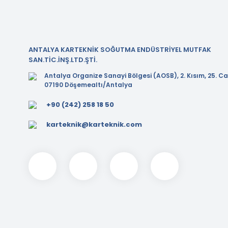
ANTALYA KARTEKNİK SOĞUTMA ENDÜSTRİYEL MUTFAK
SAN.TİC.İNŞ.LTD.ŞTİ.
Antalya Organize Sanayi Bölgesi (AOSB), 2. Kısım, 25. Ca
07190 Döşemealtı/Antalya
+90 (242) 258 18 50
karteknik@karteknik.com