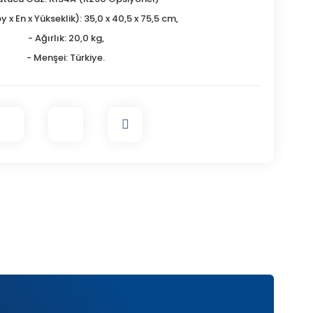
y x En x Yükseklik): 35,0 x 40,5 x 75,5 cm,
- Ağırlık: 20,0 kg,
- Menşei: Türkiye.