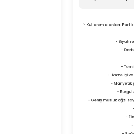
'- Kullanım alanları: Part
- Siyah r
- Darb
- Temiz
- Hazne içi 
- Manyetik 
- Burgul
- Geniş musluk ağzı say
- El
-
- Soğ