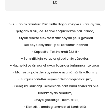
Lt
Tezgah Üstü GN Fritözl
Tezgah Üstü Izgaralar
'- Kullanım alanları: Partiküllü doğal meyve suları, ayran,
Tezgah Üstü Ocaklar
şalgam suyu, ice-tea ve soğuk kahve hazırlama,
Tost Makineleri
- Siyah renkte elektrostatik boyalı çelik gövdeli,
- Darbeye dayanıklı polikarbonat hazneli,
Waffle Makineleri
- Kapasite: Tek hazneli (22 lt)
Yer Ocakları
- Temizlik için kolay erişilebilen iç yüzeyler,
- Hazne içi ve ön panel aydınlatması bulunmamaktadır.
- Manyetik paletler sayesinde uzun ömürlü kullanım,
- Burgulu paletler sayesinde homojen karışım,
- Geniş musluk ağzı sayesinde partiküllü sıvılarda bile
tıkanmayan tasarım,
- Seviye göstergeli damlalıklı,
- Elektrikli, analog termostat kontrollü,