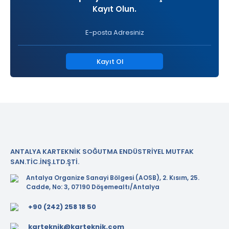
Kayıt Olun.
Kayıt Ol
ANTALYA KARTEKNİK SOĞUTMA ENDÜSTRİYEL MUTFAK
SAN.TİC.İNŞ.LTD.ŞTİ.
Antalya Organize Sanayi Bölgesi (AOSB), 2. Kısım, 25.
Cadde, No: 3, 07190 Döşemealtı/Antalya
+90 (242) 258 18 50
karteknik@karteknik.com