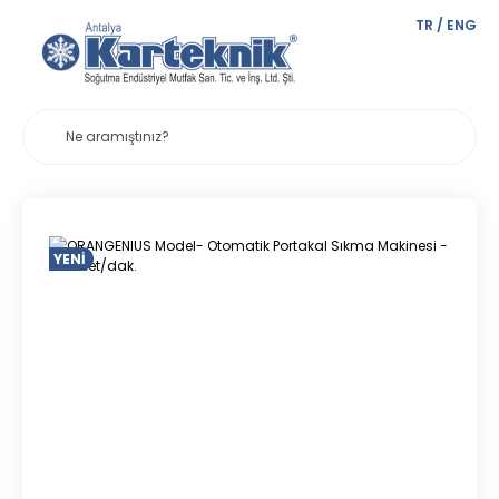
TR
/
ENG
YENI