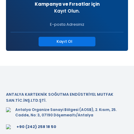
Kampanya ve Fırsatlar için
Kayıt Olun.
Kayıt Ol
ANTALYA KARTEKNİK SOĞUTMA ENDÜSTRİYEL MUTFAK
SAN.TİC.İNŞ.LTD.ŞTİ.
Antalya Organize Sanayi Bölgesi (AOSB), 2. Kısım, 25.
Cadde, No: 3, 07190 Döşemealtı/Antalya
+90 (242) 258 18 50