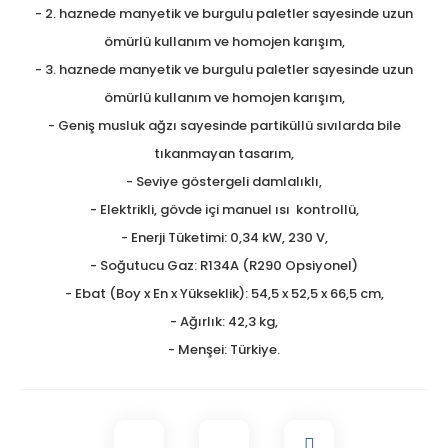
- 2. haznede manyetik ve burgulu paletler sayesinde uzun
ömürlü kullanım ve homojen karışım,
- 3. haznede manyetik ve burgulu paletler sayesinde uzun
ömürlü kullanım ve homojen karışım,
- Geniş musluk ağzı sayesinde partiküllü sıvılarda bile
tıkanmayan tasarım,
- Seviye göstergeli damlalıklı,
- Elektrikli, gövde içi manuel ısı kontrollü,
- Enerji Tüketimi: 0,34 kW, 230 V,
- Soğutucu Gaz: R134A (R290 Opsiyonel)
- Ebat (Boy x En x Yükseklik): 54,5 x 52,5 x 66,5 cm,
- Ağırlık: 42,3 kg,
- Menşei: Türkiye.