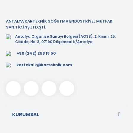
ANTALYA KARTEKNİK SOĞUTMA ENDÜSTRİYEL MUTFAK
SAN.TİC.İNŞ.LTD.ŞTİ.
Antalya Organize Sanayi Bölgesi (AOSB), 2. Kısım, 25.
Cadde, No: 3, 07190 Döşemealtı/Antalya
+90 (242) 258 18 50
karteknik@karteknik.com
KURUMSAL