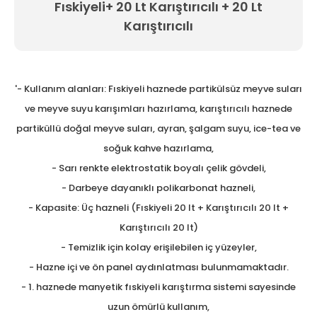
Fıskiyeli+ 20 Lt Karıştırıcılı + 20 Lt
Tezgah Üstü GN Fritözl
Karıştırıcılı
Tezgah Üstü Izgaralar
Tezgah Üstü Ocaklar
'- Kullanım alanları: Fıskiyeli haznede partikülsüz meyve suları
Tost Makineleri
ve meyve suyu karışımları hazırlama, karıştırıcılı haznede
partiküllü doğal meyve suları, ayran, şalgam suyu, ice-tea ve
Waffle Makineleri
soğuk kahve hazırlama,
Yer Ocakları
- Sarı renkte elektrostatik boyalı çelik gövdeli,
- Darbeye dayanıklı polikarbonat hazneli,
- Kapasite: Üç hazneli (Fıskiyeli 20 lt + Karıştırıcılı 20 lt +
Karıştırıcılı 20 lt)
- Temizlik için kolay erişilebilen iç yüzeyler,
- Hazne içi ve ön panel aydınlatması bulunmamaktadır.
- 1. haznede manyetik fıskiyeli karıştırma sistemi sayesinde
uzun ömürlü kullanım,