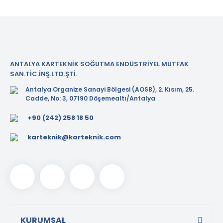
ANTALYA KARTEKNİK SOĞUTMA ENDÜSTRİYEL MUTFAK
SAN.TİC.İNŞ.LTD.ŞTİ.
Antalya Organize Sanayi Bölgesi (AOSB), 2. Kısım, 25.
Cadde, No: 3, 07190 Döşemealtı/Antalya
+90 (242) 258 18 50
karteknik@karteknik.com
KURUMSAL