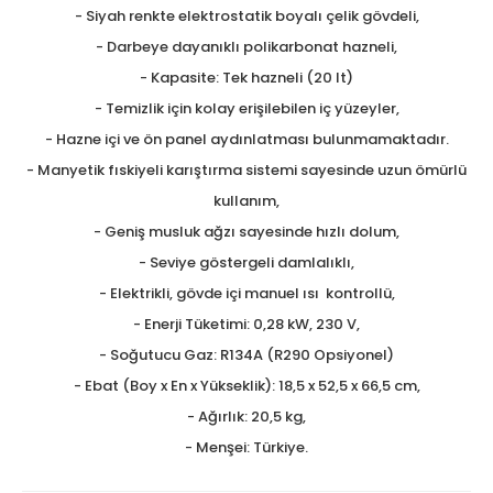
- Siyah renkte elektrostatik boyalı çelik gövdeli,
- Darbeye dayanıklı polikarbonat hazneli,
- Kapasite: Tek hazneli (20 lt)
- Temizlik için kolay erişilebilen iç yüzeyler,
- Hazne içi ve ön panel aydınlatması bulunmamaktadır.
- Manyetik fıskiyeli karıştırma sistemi sayesinde uzun ömürlü
kullanım,
- Geniş musluk ağzı sayesinde hızlı dolum,
- Seviye göstergeli damlalıklı,
- Elektrikli, gövde içi manuel ısı kontrollü,
- Enerji Tüketimi: 0,28 kW, 230 V,
- Soğutucu Gaz: R134A (R290 Opsiyonel)
- Ebat (Boy x En x Yükseklik): 18,5 x 52,5 x 66,5 cm,
- Ağırlık: 20,5 kg,
- Menşei: Türkiye.