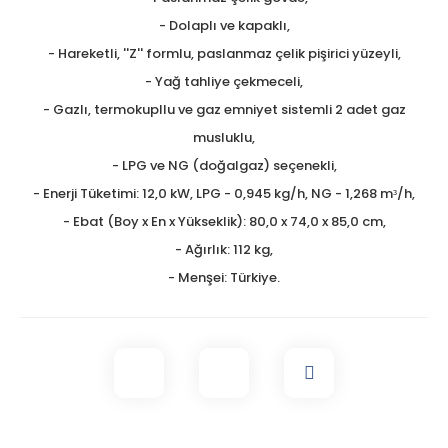
- Dolaplı ve kapaklı,
- Hareketli, ''Z'' formlu, paslanmaz çelik pişirici yüzeyli,
- Yağ tahliye çekmeceli,
- Gazlı, termokupllu ve gaz emniyet sistemli 2 adet gaz
musluklu,
- LPG ve NG (doğalgaz) seçenekli,
- Enerji Tüketimi: 12,0 kW, LPG - 0,945 kg/h, NG - 1,268 mᶟ/h,
- Ebat (Boy x En x Yükseklik): 80,0 x 74,0 x 85,0 cm,
- Ağırlık: 112 kg,
- Menşei: Türkiye.