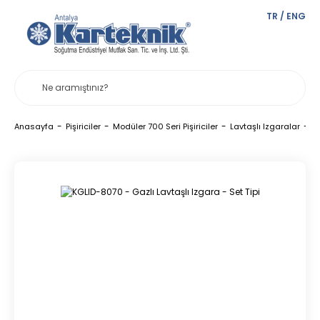
TR
/
ENG
Anasayfa
Pişiriciler
Modüler 700 Seri Pişiriciler
Lavtaşlı Izgaralar
K