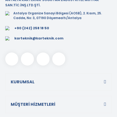
SAN.TİC.İNŞ.LTD.ŞTİ.
Antalya Organize Sanayi Bölgesi (AOSB), 2. Kısım, 25.
Cadde, No: 3, 07190 Döşemealtı/Antalya
+90 (242) 258 18 50
karteknik@karteknik.com
KURUMSAL
MÜŞTERİ HİZMETLERİ