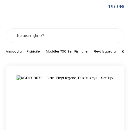
TR
/
ENG
Anasayfa
Pişiriciler
Modüler 700 Seri Pişiriciler
Pleyt Izgaralar
KGDID