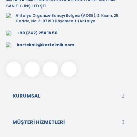
SAN.TİC.İNŞ.LTD.ŞTİ.
Antalya Organize Sanayi Bölgesi (AOSB), 2. Kısım, 25.
Cadde, No: 3, 07190 Döşemealtı/Antalya
+90 (242) 258 18 50
karteknik@karteknik.com
KURUMSAL
MÜŞTERİ HİZMETLERİ