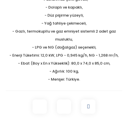
- Dolaplı ve kapaklı,
- Düz pişirme yüzeyli,
- Yağ tahliye çekmeceli,
- Gazlı, termokupllu ve gaz emniyet sistemli 2 adet gaz
musluklu,
- LPG ve NG (doğalgaz) seçenekli,
- Enerji Tüketimi: 12,0 kW, LPG - 0,945 kg/h, NG - 1,268 mᶟ/h,
- Ebat (Boy x En x Yükseklik): 80,0 x 74,0 x 85,0 cm,
- Ağırlık: 100 kg,
- Menşei: Türkiye.