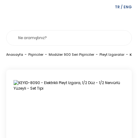
TR
/
ENG
Anasayfa
Pişiriciler
Modüler 900 Seri Pişiriciler
Pleyt Izgaralar
KEYID