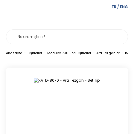
TR
/
ENG
Anasayfa
Pişiriciler
Modüler 700 Seri Pişiriciler
Ara Tezgahlar
KATD