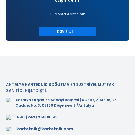
Kayıt Olun.
Kayıt Ol
ANTALYA KARTEKNİK SOĞUTMA ENDÜSTRİYEL MUTFAK
SAN.TİC.İNŞ.LTD.ŞTİ.
Antalya Organize Sanayi Bölgesi (AOSB), 2. Kısım, 25.
Cadde, No: 3, 07190 Döşemealtı/Antalya
+90 (242) 258 18 50
karteknik@karteknik.com