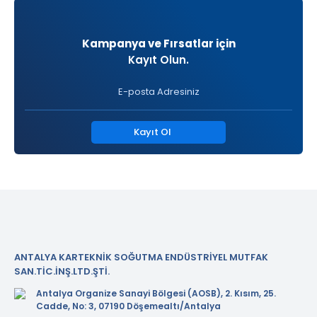
Kampanya ve Fırsatlar için
Kayıt Olun.
Kayıt Ol
ANTALYA KARTEKNİK SOĞUTMA ENDÜSTRİYEL MUTFAK
SAN.TİC.İNŞ.LTD.ŞTİ.
Antalya Organize Sanayi Bölgesi (AOSB), 2. Kısım, 25.
Cadde, No: 3, 07190 Döşemealtı/Antalya