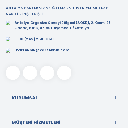
ANTALYA KARTEKNİK SOĞUTMA ENDÜSTRİYEL MUTFAK
SAN.TİC.İNŞ.LTD.ŞTİ.
Antalya Organize Sanayi Bölgesi (AOSB), 2. Kısım, 25.
Cadde, No: 3, 07190 Döşemealtı/Antalya
+90 (242) 258 18 50
karteknik@karteknik.com
KURUMSAL
MÜŞTERİ HİZMETLERİ