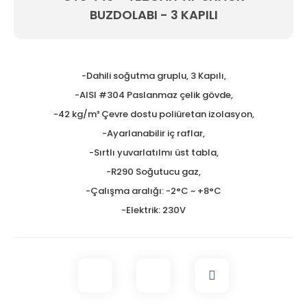
BUZDOLABI - 3 KAPILI
Tezgah Üstü GN Fritözl
Tezgah Üstü Izgaralar
Tezgah Üstü Ocaklar
-Dahili soğutma gruplu, 3 Kapılı,
-AISI #304 Paslanmaz çelik gövde,
Tost Makineleri
-42 kg/m³ Çevre dostu poliüretan izolasyon,
Waffle Makineleri
-Ayarlanabilir iç raflar,
-Sırtlı yuvarlatılmı üst tabla,
Yer Ocakları
-R290 Soğutucu gaz,
-Çalışma aralığı: -2°C ~ +8°C
-Elektrik: 230V