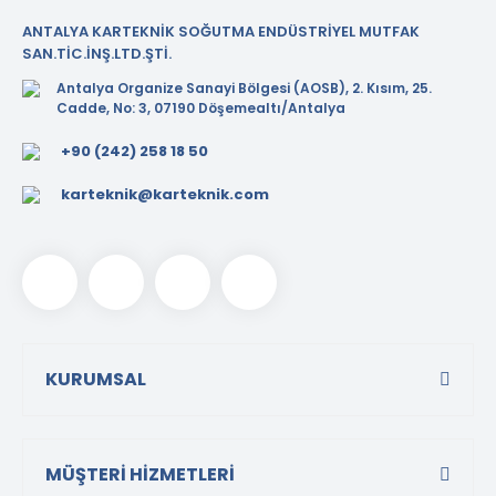
ANTALYA KARTEKNİK SOĞUTMA ENDÜSTRİYEL MUTFAK
SAN.TİC.İNŞ.LTD.ŞTİ.
Antalya Organize Sanayi Bölgesi (AOSB), 2. Kısım, 25.
Cadde, No: 3, 07190 Döşemealtı/Antalya
+90 (242) 258 18 50
karteknik@karteknik.com
KURUMSAL
MÜŞTERİ HİZMETLERİ