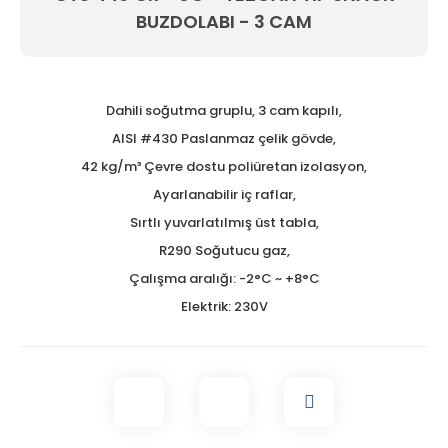
BUZDOLABI - 3 CAM
Tezgah Üstü GN Fritözl
Tezgah Üstü Izgaralar
Tezgah Üstü Ocaklar
Dahili soğutma gruplu, 3 cam kapılı,
AISI #430 Paslanmaz çelik gövde,
Tost Makineleri
42 kg/m³ Çevre dostu poliüretan izolasyon,
Waffle Makineleri
Ayarlanabilir iç raflar,
Sırtlı yuvarlatılmış üst tabla,
Yer Ocakları
R290 Soğutucu gaz,
Çalışma aralığı: -2°C ~ +8°C
Elektrik: 230V