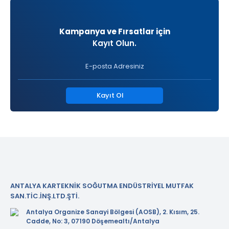
Kampanya ve Fırsatlar için
Kayıt Olun.
Kayıt Ol
ANTALYA KARTEKNİK SOĞUTMA ENDÜSTRİYEL MUTFAK
SAN.TİC.İNŞ.LTD.ŞTİ.
Antalya Organize Sanayi Bölgesi (AOSB), 2. Kısım, 25.
Cadde, No: 3, 07190 Döşemealtı/Antalya