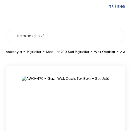
TR
/
ENG
Anasayfa
Pişiriciler
Modüler 700 Seri Pişiriciler
Wok Ocaklar
AWO-47